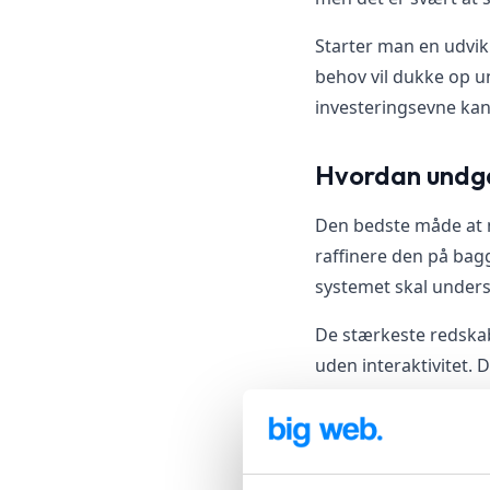
Starter man en udvi
behov vil dukke op u
investeringsevne ka
Hvordan undg
Den bedste måde at mi
raffinere den på bagg
systemet skal unders
De stærkeste redskab
uden interaktivitet. D
Sketch eller Adobe XD
stakeholders.
Prototypen er en simu