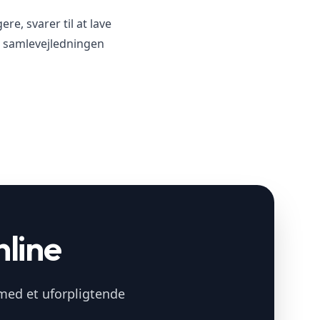
e, svarer til at lave
e samlevejledningen
nline
 med et uforpligtende