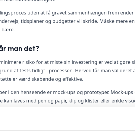
klingsproces uden at få gravet sammenhængen frem ender d
ndervejs, tidsplaner og budgetter vil skride. Måske mere 
n bære.
år man det?
nimere risiko for at miste sin investering er ved at gøre s
rund af tests tidligt i processen. Herved får man valideret
tøtte er værdiskabende og effektive.
er i den henseende er mock-ups og prototyper. Mock-ups e
e kan laves med pen og papir, klip og klister eller enkle visu
. Hvad end medie, der skal til for at formidle ideer til de
lation af brugeroplevelsen. Baseret på ideer og tidlige tes