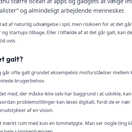
endnu større ocean af apps og gadgets at vælge 
talister” og almindeligt arbejdende mennesker.
ad af naturlig udvælgelse i spil, men risikoen for at det gå
 startups tilbage. Eller i tilfælde af at det går galt, kan d
d uvis.
t galt?
 går ofte galt grundet eksempelvis misforståelser mellem 
entede brugerbehov.
det med, der måske ikke selv har baggrund i at udvikle, ka
 hvordan problemstillinger kan løses digitalt, fordi de er nær
rudstykker af en vision.
 et mørkt rum med kun en lommelygte. Man ser nogle ting klar
 se hele sammenhængen.