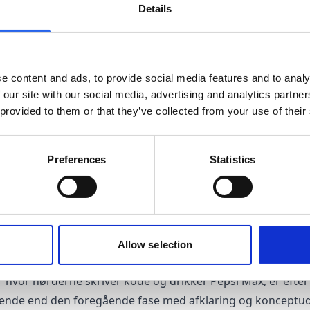
 af et brugsscenarie sammen i en visuel repræsentation s
Details
 Prototypen bruges til at udføre tests og indsamle data. Både
å kvantitativt. Stilles brugerne en opgave, kan værdifulde 
gt tid, antal sideskift (kan brugeren finde rundt i løsningen?
e content and ads, to provide social media features and to analy
 our site with our social media, advertising and analytics partn
re at udvikle end at bygge selve systemet. Derfor tillader 
 provided to them or that they’ve collected from your use of their
lere versioner af løsningen, i et forsøg på at optimere de me
ger du, at jeg sparer penge?
Preferences
Statistics
er i grove træk den udviklingsproces jeg følger. Jeg anvender
Allow selection
f større og komplekse systemer eller på enkelte features.
r hvor nørderne skriver kode og drikker Pepsi Max, er efter
nde end den foregående fase med afklaring og konceptud