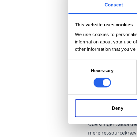
kæder den flere dele
Consent
klikke og navigere i.
fra brugere, men ogs
This website uses cookies
som antal klik, forbru
We use cookies to personalis
information about your use of
Prototypen er hurtige
other information that you’ve
iterere, dvs. laver f
Consent
Men hvordan si
Necessary
Selection
Godt, du spørger!
Billedet nedenfor vis
Deny
hele systemer, dele a
Udviklingen, altså de
mere ressourcekræve