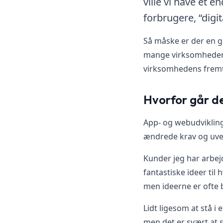
ville vi have et 
forbrugere, “digi
Så måske er der en gr
mange virksomheder og
virksomhedens fremti
Hvorfor går de
App- og webudvikling
ændrede krav og uv
Kunder jeg har arbej
fantastiske ideer til
men ideerne er ofte b
Lidt ligesom at stå i
men det er svært at