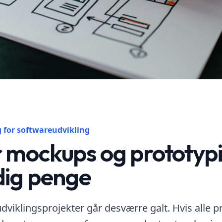
g for softwareudvikling
 mockups og prototyp
dig penge
iklingsprojekter går desværre galt. Hvis alle pr