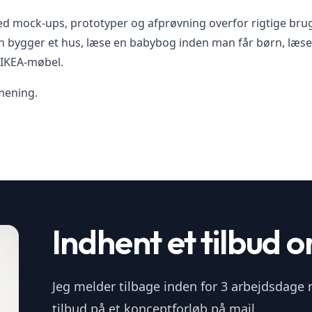
d mock-ups, prototyper og afprøvning overfor rigtige bruger
n bygger et hus, læse en babybog inden man får børn, læs
 IKEA-møbel.
 mening.
Indhent et tilbud o
Jeg melder tilbage inden for 3 arbejdsdage
tilbud på et konceptforløb på mail.