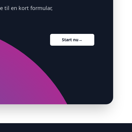
 til en kort formular,
Start nu
→