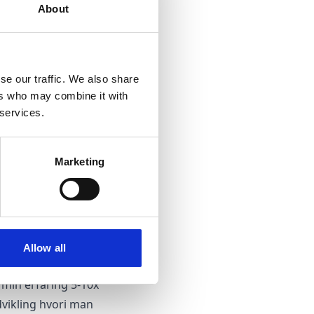
om en bruger kan
About
 kvalitativt, feedback
metrikker være ting
), etc.
se our traffic. We also share
ers who may combine it with
det også at man
 services.
trikker man måler på.
Marketing
 den til udvikling af
Allow all
 min erfaring 5-10x
vikling hvori man