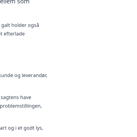
imellem som
r galt holder også
et efterlade
kunde og leverandør,
n sagtens have
 problemstillingen,
t og i et godt lys,