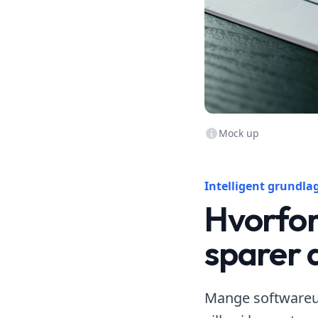
Mock up
Intelligent grundla
Hvorfor
sparer 
Mange softwareudv