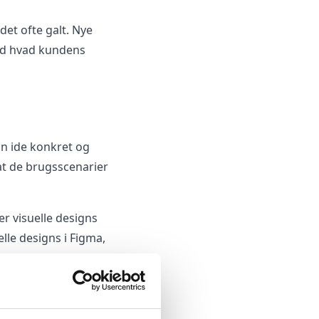
et ofte galt. Nye
end hvad kundens
in ide konkret og
 at de brugsscenarier
r visuelle designs
elle designs i Figma,
n nærmeste gruppe af
ts af mock-ups,